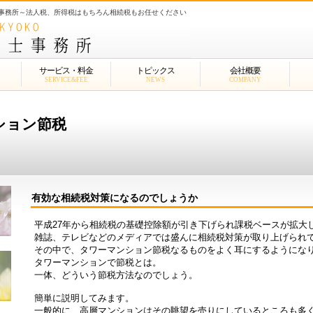
士事務所～法人税、所得税はもちろん相続税もお任せください
サービス・料金
トピックス
会社概要
SERVICE&FEE
NEWS
COMPANY
ション節税
有効な相続税対策になるのでしょうか
平成27年から相続税の基礎控除額が引き下げられ課税ベースが拡大
雑誌、テレビなどのメディアでは盛んに相続税対策が取り上げられ
その中で、タワーマンション節税なるものをよく耳にするようにな
タワーマンションで節税とは。
一体、どういう節税方法なのでしょう。
簡単に説明してみます。
一般的に、高層マンションはその眺望を売りにしているところも多