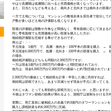
やはり高層階は低層階に比べると売買価格が高くなっています。
また、日当たりなどを考えると、南向きと北向きでは南向きの部屋
一方で土地については、マンションの敷地全体を居住者で按分して
戸数が多いほど土地の評価額も低くなります。
部屋の評価額は階数や方角など関係なく、専有面積に応じて決まる
同じ専有面積でも売買価格が高い部屋を購入した方が、
相続税評価額を圧縮する事ができるのです。
例えば・・・
手元現金 1億円 で、高層・南向き・100平米の部屋を購入 → 財
手元現金6,000万円で、低層・北向き・100平米の部屋を購入 → 財
の場合、
相続税評価額はどちらも同額の2,000万円ですが、
一方は現金1億円が2,000万円の価値へと8割圧縮されており、
他方は、現金6,000万円が2,000万円の価値へと約7割圧縮されてい
2,000万円の価値として相続税を計算・申告した後に売却すれば、
相続税は節税できたし、あまり目減りせず現金が手元に戻ってくる
それじゃあ、とっても有効的な節税方法じゃないか、と思いますが
今後はタワマン節税の効果が薄れるよう、国税庁は規制をかける方
実際に、死亡直前に被相続人の名義で約3億円のタワーマンションを
購入し課税財産を約6,000万円に圧縮。